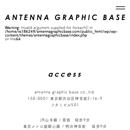
Warning
: Invalid argument supplied for foreach() in
/home/xs186249/antennagraphicbase.com/public_html/wp/wp-
content/themes/antennagraphicbase/index.php
on line
64
access
antenna graphic base co.,ltd.
150-0001 東京都渋谷区神宮前2-16-9
フタミビル501
JR山手線 / 原宿 徒歩9分
東京メトロ副都心線 / 明治神宮前 徒歩9分