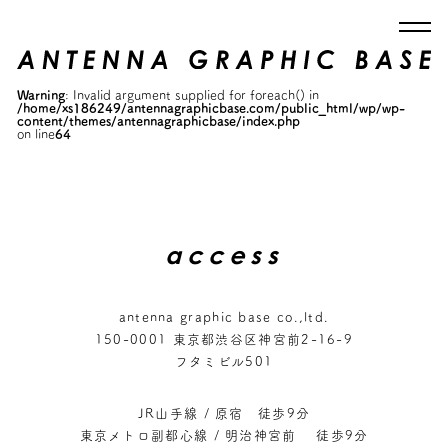
Warning
: Invalid argument supplied for foreach() in
/home/xs186249/antennagraphicbase.com/public_html/wp/wp-
content/themes/antennagraphicbase/index.php
on line
64
access
antenna graphic base co.,ltd.
150-0001 東京都渋谷区神宮前2-16-9
フタミビル501
JR山手線 / 原宿 徒歩9分
東京メトロ副都心線 / 明治神宮前 徒歩9分